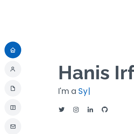
Hanis Ir
I'm a
Systems
|